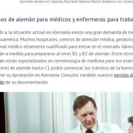
Aprender alemán en Cataluña, País Vasco, Navarra, Madrid, Andalucia o en Canaria
sos de alemán para médicos y enfermeras para trab
o a la situación actual en Alemania existe una gran demanda de m
oamérica. Muchos hospitales, centros de atención médica, geriátri
nal médico altamente cualificado para entrar en el mercado labor
n a medida para prepararse al nivel B1 y B2 de alemán. Entre otro
án están especializados en terminología de medicina para los exá
nivel de alemán hasta C1 podrá comenzar los trámites de la homol
ner su Aprobación en Alemania. Consulte también nuestro
servicio 
án
de su documentación.