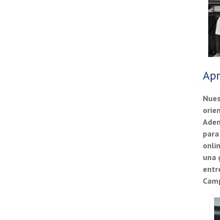
Ap
Nues
orie
Adem
para
onli
una 
entr
Camp