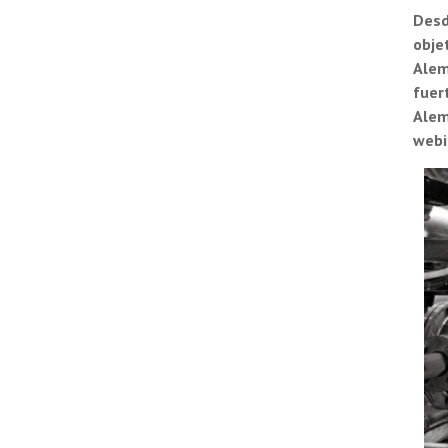
Desd
obje
Alem
fuer
Alem
webi