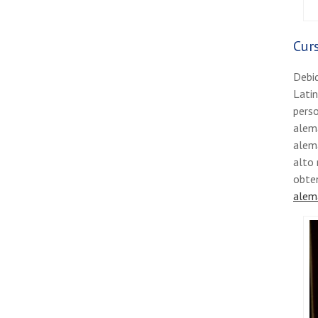
Cur
Debid
Latin
perso
alemá
alem
alto 
obte
alem