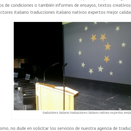
os de condiciones o también informes de ensayos, textos creativos
ctores italiano traducciones italiano nativos expertos mejor calid
traductores italiano traducciones italiano nativos expertos mejor
smo, no dude en solicitar los servicios de nuestra agencia de trad