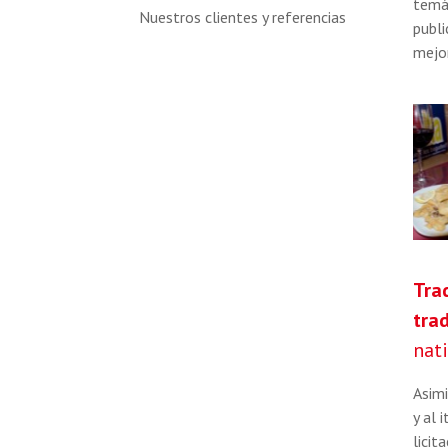
temát
Nuestros clientes y referencias
publi
mejor
Tra
tra
nat
Asimi
y al 
licit