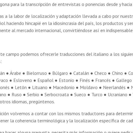
gona para la transcripción de entrevistas o ponencias desde y hacia 
as a la labor de localización y adaptación llevada a cabo por nuest
ol haciendo hincapié en la idiosincrasia del país, los productos y s
ente al mercado internacional, convirtiéndose así en indispensable
te campo podemos ofrecerle traducciones del italiano a los siguien
:
án ● Árabe ● Bielorruso ● Búlgaro ● Catalán ● Checo ● Chino ● C
vaco ● Esloveno ● Español ● Estonio ● Finés ● Francés ● Gallego 
ponés ● Letón ● Lituano ● Macedonio ● Moldavo ● Neerlandés ● 
no ● Ruso ● Serbio ● Serbocroata ● Sueco ● Turco ● Ucraniano ●
otros idiomas, pregúntenos.
ición volvemos a contar con los mismos traductores para determin
ner la coherencia terminológica y la localización específica de ca
a hacer alguna pregunta, necesita más información o quiere pedir