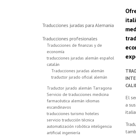
Ofr
ita
Traducciones juradas para Alemania
med
tra
Traducciones profesionales
Traducciones de finanzas y de
eco
economía
exp
traducciones juradas alemán español
catalán
TRAD
Traducciones juradas alemán
traductor jurado oficial alemán
INTE
CAL
Traductor jurado alemán Tarragona
Servicio de traducciones medicina
El se
farmacéutica alemán idiomas
a sus
escandinavos
itali
traducciones turismo hoteles
servicio traducción técnica
Trad
automatización robótica inteligencia
tamb
artificial ingeniería