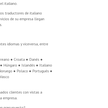
el italiano.
ros traductores de italiano
ervicios de su empresa llegan
s.
tes idiomas y viceversa, entre
oreano ● Croata ● Danés ●
● Húngaro ● Islandés ● Italiano
Noruego ● Polaco ● Portugués ●
 Vasco
ados clientes con vistas a
da empresa.
 un presupuesto?